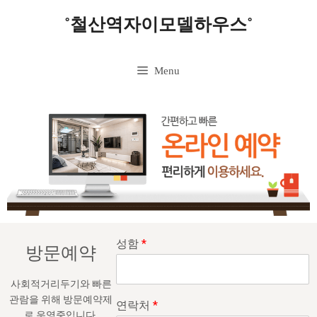
˚철산역자이모델하우스˚
Menu
성함
*
방문예약
사회적거리두기와 빠른
관람을 위해 방문예약제
연락처
*
로 운영중입니다.